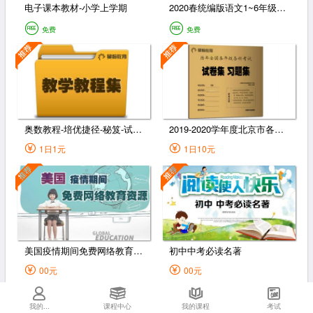
电子课本教材-小学上学期
2020春统编版语文1~6年级下册课课练（含答案）
免费
免费
奥数教程-培优捷径-秘笈-试题（1-6年级）
2019-2020学年度北京市各区1-6年级第一学期期末试卷
1日1元
1日10元
美国疫情期间免费网络教育资源
初中中考必读名著
00元
00元
我的...
课程中心
我的课程
考试