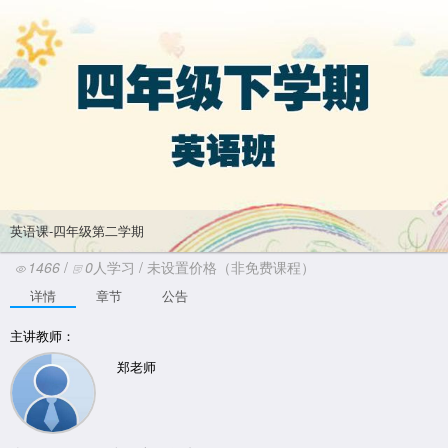
英语课-四年级第二学期
1466
/
0
人学习 /
未设置价格（非免费课程）
详情
章节
公告
主讲教师：
郑老师