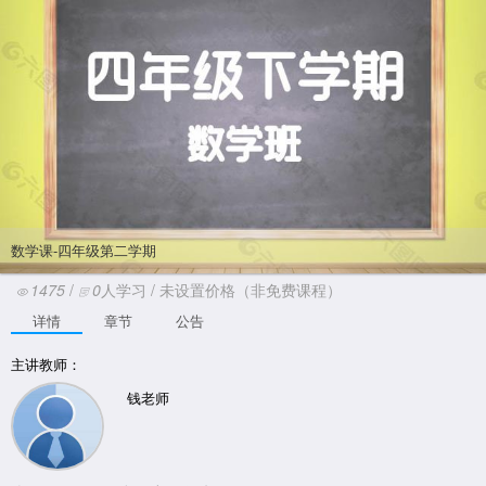
数学课-四年级第二学期
1475
/
0
人学习 /
未设置价格（非免费课程）
详情
章节
公告
主讲教师：
钱老师