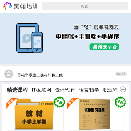
02-17
昊翰学堂线上课程即将上线
12-26
昊翰学堂寒假班热招中
精选课程
IT/互联网
设计/创作
语言/留学
职业/考证