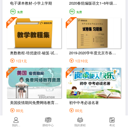
电子课本教材-小学上学期
2020春统编版语文1~6年级下册课课练（含答案）
免费
免费
奥数教程-培优捷径-秘笈-试题（1-6年级）
2019-2020学年度北京市各区1-6年级第一学期期末试卷
1日1元
1日10元
美国疫情期间免费网络教育资源
初中中考必读名著
00元
00元
我的...
课程中心
我的课程
考试