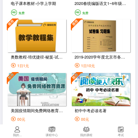
电子课本教材-小学上学期
2020春统编版语文1~6年级下册课课练（含答案）
免费
免费
奥数教程-培优捷径-秘笈-试题（1-6年级）
2019-2020学年度北京市各区1-6年级第一学期期末试卷
1日1元
1日10元
美国疫情期间免费网络教育资源
初中中考必读名著
00元
00元
我的...
课程中心
我的课程
考试